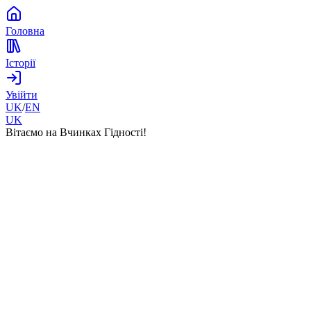
Головна
Історії
Увійти
UK
/
EN
UK
Вітаємо на Вчинках Гідності!